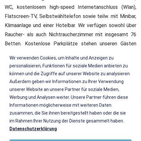
WC, kostenlosem high-speed Internetanschluss (Wlan),
Flatscreen-TV, Selbstwähltelefon sowie teilw. mit Minibar,
Klimaanlage und einer Hotelbar. Wir verfügen sowohl über
Raucher- als auch Nichtraucherzimmer mit insgesamt 76
Betten. Kostenlose Parkplätze stehen unseren Gästen
direkt am Hotel zur Verfügung, sowie ein geräumiger
Wir verwenden Cookies, um Inhalte und Anzeigen zu
Busparkplatz. Im Haus befinden sich ein China Restaurant,
personalisieren, Funktionen für soziale Medien anbieten zu
ein italienisches Restaurant als auch ein schickes Tanzlokal
können und die Zugriffe auf unserer Website zu analysieren.
mit Live-Musik.
Außerdem geben wir Informationen zu Ihrer Verwendung
unserer Website an unsere Partner für soziale Medien,
High-speed Internetanschluss (WLan, kostenfrei)
Werbung und Analysen weiter. Unsere Partner führen diese
Klimatisierte Zimmer vorhanden
Informationen möglicherweise mit weiteren Daten
Kostenlose Parkplätze direkt beim Hotel
zusammen, die Sie ihnen bereitgestellt haben oder die sie
Tiefgaragenstellplätze
im Rahmen Ihrer Nutzung der Dienste gesammelt haben.
Datenschutzerklärung
Wäscheservice
Allergiker-freundliche Bettwäsche vorhanden