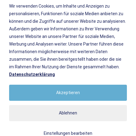
verhindern. Der Betreiber ist nach dem Teledienstgesetz
Wir verwenden Cookies, um Inhalte und Anzeigen zu
personalisieren, Funktionen für soziale Medien anbieten zu
jedoch nicht verpflichtet, die fremden Inhalte ständig zu
können und die Zugriffe auf unserer Website zu analysieren.
überprüfen.
Außerdem geben wir Informationen zu Ihrer Verwendung
Kontakt
unserer Website an unsere Partner für soziale Medien,
Werbung und Analysen weiter. Unsere Partner führen diese
Siehe
Impressum
Informationen möglicherweise mit weiteren Daten
Rechtswirksamkeit
zusammen, die Sie ihnen bereitgestellt haben oder die sie
im Rahmen Ihrer Nutzung der Dienste gesammelt haben.
Diese Allgemeinen Nutzungsbedingungen beziehen sich auf
Datenschutzerklärung
Hotel Central - Weil am Rhein.
Sofern Teile oder einzelne Formulierungen dieses Textes
Akzeptieren
der geltenden Rechtslage nicht, nicht mehr oder nicht
vollständig entsprechen sollten, bleiben die übrigen Teile
des Dokumentes in ihrem Inhalt und ihrer Gültigkeit davon
Ablehnen
unberührt.
Einstellungen bearbeiten